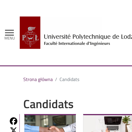
menu
MENU
Strona główna
Candidats
Candidats
Share on Fb
Share on Twitter