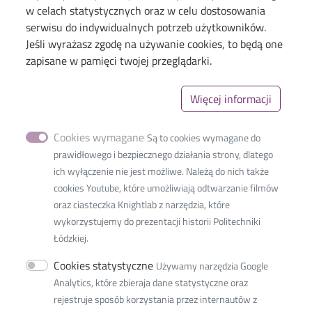
w celach statystycznych oraz w celu dostosowania
serwisu do indywidualnych potrzeb użytkowników.
Smart Manufacturing
Jeśli wyrażasz zgodę na używanie cookies, to będą one
zapisane w pamięci twojej przeglądarki.
Więcej informacji
Cookies wymagane
Są to cookies wymagane do
prawidłowego i bezpiecznego działania strony, dlatego
Menu
ich wyłączenie nie jest możliwe. Należą do nich także
Linki_second
cookies Youtube, które umożliwiają odtwarzanie filmów
oraz ciasteczka Knightlab z narzędzia, które
wykorzystujemy do prezentacji historii Politechniki
Łódzkiej.
Faculté Internationale
d’Ingénieurs
Cookies statystyczne
Używamy narzędzia Google
36, rue Zwirki
Analytics, które zbieraja dane statystyczne oraz
90-539 Lodz, Pologne
rejestruje sposób korzystania przez internautów z