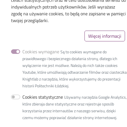
celach statystycznych oraz w celu dostosowania serwisu do
Linki_second
indywidualnych potrzeb użytkowników. Jeśli wyrażasz
zgodę na używanie cookies, to będą one zapisane w pamięci
twojej przeglądarki.
Faculté Internationale
d’Ingénieurs
Więcej informacji
36, rue Zwirki
90-539 Lodz, Pologne
Cookies wymagane
Są to cookies wymagane do
Téléphone: +48 42 638 38 00
prawidłowego i bezpiecznego działania strony, dlatego ich
e-mail:
ifestudents@info.p.lodz.pl
wyłączenie nie jest możliwe. Należą do nich także cookies
NIP:
727 002 18 95
Youtube, które umożliwiają odtwarzanie filmów oraz ciasteczka
Knightlab z narzędzia, które wykorzystujemy do prezentacji
© 2026
Université Polytechnique de Lodz
historii Politechniki Łódzkiej.
Cookies statystyczne
Używamy narzędzia Google Analytics,
które zbieraja dane statystyczne oraz rejestruje sposób
korzystania przez internautów z naszego serwisu, dzięki
czemu możemy poprawiać działanie strony internetowej.