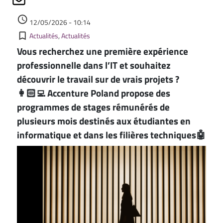
Écrit le
access_time
12/05/2026 - 10:14
Kategorie
bookmark_border
Actualités
Actualités
Vous recherchez une première expérience
professionnelle dans l’IT et souhaitez
découvrir le travail sur de vrais projets ?
👩🏻‍💻 Accenture Poland propose des
programmes de stages rémunérés de
plusieurs mois destinés aux étudiantes en
informatique et dans les filières techniques🤖
Image