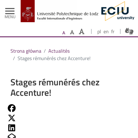
- Accueil
Aller au contenu principal
menu
MENU
pl
en
fr
Strona główna
Actualités
Stages rémunérés chez Accenture!
Stages rémunérés chez
Accenture!
Share on Fb
Share on Twitter
Share on Linkedin
Share on Mailto