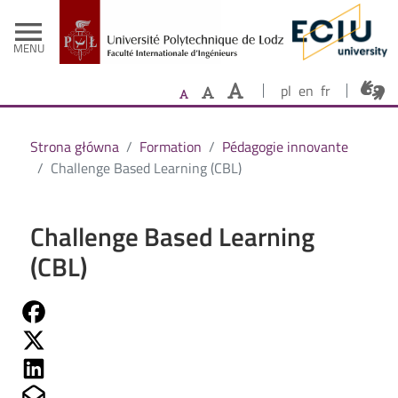
- Accueil
Aller au contenu principal
menu
MENU
pl
en
fr
Strona główna
Formation
Pédagogie innovante
Challenge Based Learning (CBL)
Challenge Based Learning
(CBL)
Share on Fb
Share on Twitter
Share on Linkedin
Share on Mailto