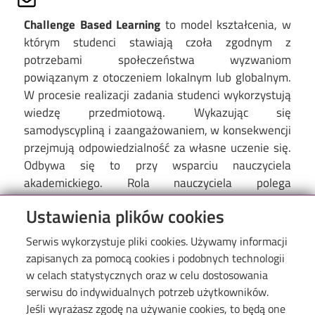
Challenge Based Learning
to model kształcenia, w
którym studenci stawiają czoła zgodnym z
potrzebami społeczeństwa wyzwaniom
powiązanym z otoczeniem lokalnym lub globalnym.
W procesie realizacji zadania studenci wykorzystują
wiedzę przedmiotową. Wykazując się
samodyscypliną i zaangażowaniem, w konsekwencji
przejmują odpowiedzialność za własne uczenie się.
Odbywa się to przy wsparciu nauczyciela
akademickiego. Rola nauczyciela polega
na wyznaczeniu wspólnie ze studentami
Ustawienia plików cookies
interdyscyplinarnych zagadnień, a następnie
połączeniu ich z bieżącymi wydarzeniami
Serwis wykorzystuje pliki cookies. Używamy informacji
z najbliższego otoczenia, świata oraz ujęciu ich jako
zapisanych za pomocą cookies i podobnych technologii
problem. Nauczyciel uświadamia studentom,
w celach statystycznych oraz w celu dostosowania
że rozwiązanie tego problemu wpłynie pozytywnie
serwisu do indywidualnych potrzeb użytkowników.
na lokalne środowisko.
Jeśli wyrażasz zgodę na używanie cookies, to będą one