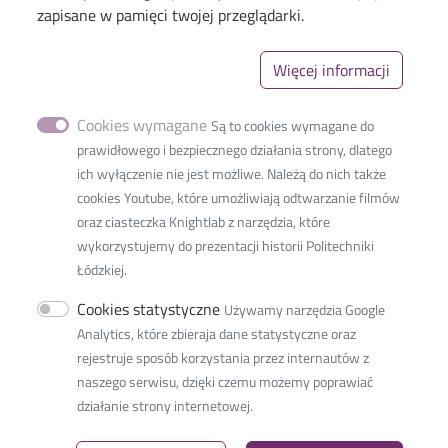
zapisane w pamięci twojej przeglądarki.
Więcej informacji
Cookies wymagane
Są to cookies wymagane do
prawidłowego i bezpiecznego działania strony, dlatego
Menu
ich wyłączenie nie jest możliwe. Należą do nich także
Linki_second
cookies Youtube, które umożliwiają odtwarzanie filmów
oraz ciasteczka Knightlab z narzędzia, które
wykorzystujemy do prezentacji historii Politechniki
Łódzkiej.
Faculté Internationale
d’Ingénieurs
Cookies statystyczne
Używamy narzędzia Google
36, rue Zwirki
Analytics, które zbieraja dane statystyczne oraz
90-539 Lodz, Pologne
rejestruje sposób korzystania przez internautów z
Téléphone: +48 42 638 38 00
naszego serwisu, dzięki czemu możemy poprawiać
e-mail:
ifestudents@info.p.lodz.pl
działanie strony internetowej.
NIP:
727 002 18 95