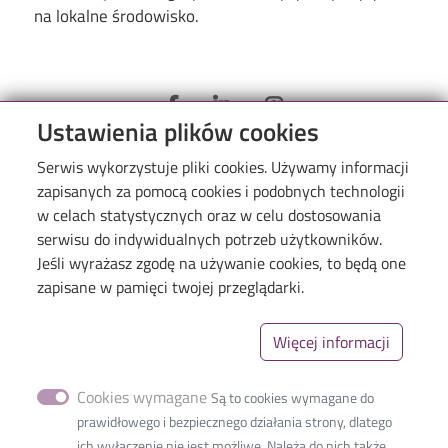
na lokalne środowisko.
Ustawienia plików cookies
Serwis wykorzystuje pliki cookies. Używamy informacji
zapisanych za pomocą cookies i podobnych technologii
Menu
WIKAMP
w celach statystycznych oraz w celu dostosowania
WebDziekanat
serwisu do indywidualnych potrzeb użytkowników.
Jeśli wyrażasz zgodę na używanie cookies, to będą one
Biblioteka PŁ
zapisane w pamięci twojej przeglądarki.
Inicjatywa Doskonałości-Uczelnia Badawcza
BIP
Więcej informacji
Linki_second
RODO
Cookies wymagane
Są to cookies wymagane do
Polityka prywatności
prawidłowego i bezpiecznego działania strony, dlatego
Deklaracja dostępności
ich wyłączenie nie jest możliwe. Należą do nich także