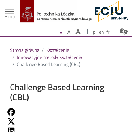
- Strona głów
Przejdź do treści
menu
MENU
pl
en
fr
Strona główna
Kształcenie
Innowacyjne metody kształcenia
Challenge Based Learning (CBL)
Challenge Based Learning
(CBL)
Share on Fb
Share on Twitter
Share on Linkedin