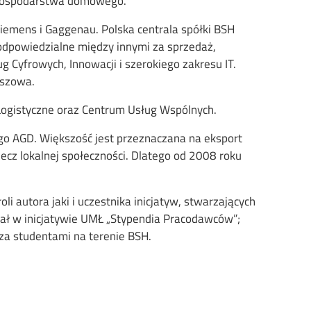
ń gospodarstwa domowego.
iemens i Gaggenau. Polska centrala spółki BSH
odpowiedzialne między innymi za sprzedaż,
 Cyfrowych, Innowacji i szerokiego zakresu IT.
eszowa.
 Logistyczne oraz Centrum Usług Wspólnych.
ego AGD. Większość jest przeznaczana na eksport
zecz lokalnej społeczności. Dlatego od 2008 roku
 autora jaki i uczestnika inicjatyw, stwarzających
ał w inicjatywie UMŁ „Stypendia Pracodawców”;
za studentami na terenie BSH.