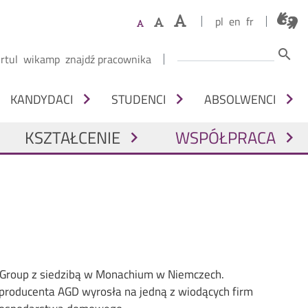
pl
en
fr
Szukaj
search
órne menu
irtul
wikamp
znajdź pracownika
NAWIGACJA Z PODZIAŁEM NA OSOBY
chevron_right
chevron_right
chevron_right
KANDYDACI
STUDENCI
ABSOLWENCI
 NAWIGACJA
KSZTAŁCENIE
WSPÓŁPRACA
chevron_right
chevron_right
Group z siedzibą w Monachium w Niemczech.
o producenta AGD wyrosła na jedną z wiodących firm