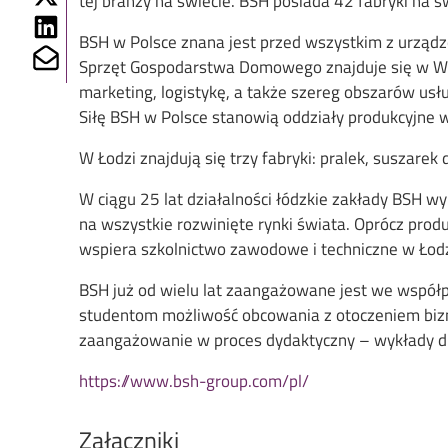
tej branży na świecie. BSH posiada 42 fabryki n
Share on Linkedin
BSH w Polsce znana jest przed wszystkim z urządz
Share on Mailto
Sprzęt Gospodarstwa Domowego znajduje się w Wars
marketing, logistykę, a także szereg obszarów usł
Siłę BSH w Polsce stanowią oddziały produkcyjne w
W Łodzi znajdują się trzy fabryki: pralek, susza
W ciągu 25 lat działalności łódzkie zakłady BSH 
na wszystkie rozwinięte rynki świata. Oprócz produ
wspiera szkolnictwo zawodowe i techniczne w Łodz
BSH już od wielu lat zaangażowane jest we współpr
studentom możliwość obcowania z otoczeniem bizn
zaangażowanie w proces dydaktyczny – wykłady dla
https://www.bsh-group.com/pl/
Załączniki