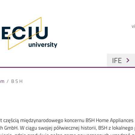
Przejdź do treści
Strona główna
G
v
GŁÓWNA
IFE
chevron_right
em
B S H
st częścią międzynarodowego koncernu BSH Home Appliances 
h GmbH. W ciągu swojej półwiecznej historii, BSH z lokalneg