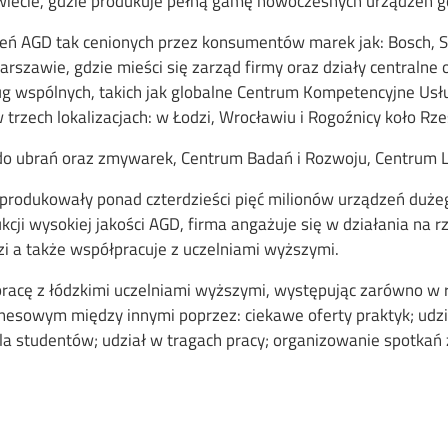
a świecie, gdzie produkuje pełną gamę nowoczesnych urządze
eń AGD tak cenionych przez konsumentów marek jak: Bosch, S
zawie, gdzie mieści się zarząd firmy oraz działy centralne 
ug wspólnych, takich jak globalne Centrum Kompetencyjne Usług
 trzech lokalizacjach: w Łodzi, Wrocławiu i Rogoźnicy koło Rz
rek do ubrań oraz zmywarek, Centrum Badań i Rozwoju, Centrum
wyprodukowały ponad czterdzieści pięć milionów urządzeń duż
kcji wysokiej jakości AGD, firma angażuje się w działania na r
i a także współpracuje z uczelniami wyższymi.
acę z łódzkimi uczelniami wyższymi, występując zarówno w roli
esowym między innymi poprzez: ciekawe oferty praktyk; udzi
 studentów; udział w tragach pracy; organizowanie spotkań 