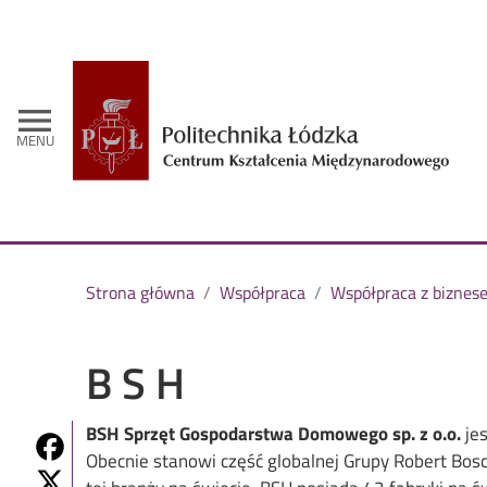
- 
menu
MENU
Strona główna
Współpraca
Współpraca z biznes
B S H
BSH Sprzęt Gospodarstwa Domowego sp. z o.o.
je
Share on Fb
Obecnie stanowi część globalnej Grupy Robert Bosc
Share on Twitter