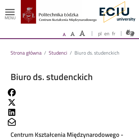
- Strona głów
Przejdź do treści
menu
MENU
pl
en
fr
Strona główna
Studenci
Biuro ds. studenckich
Biuro ds. studenckich
Share on Fb
Share on Twitter
Share on Linkedin
Share on Mailto
Centrum Kształcenia Międzynarodowego -