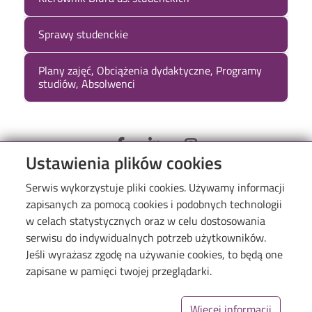
Sprawy studenckie
Plany zajęć, Obciążenia dydaktyczne, Programy
studiów, Absolwenci
Ustawienia plików cookies
Serwis wykorzystuje pliki cookies. Używamy informacji
zapisanych za pomocą cookies i podobnych technologii
Menu
WIKAMP
w celach statystycznych oraz w celu dostosowania
WebDziekanat
serwisu do indywidualnych potrzeb użytkowników.
Jeśli wyrażasz zgodę na używanie cookies, to będą one
Biblioteka PŁ
zapisane w pamięci twojej przeglądarki.
Inicjatywa Doskonałości-Uczelnia Badawcza
BIP
Więcej informacji