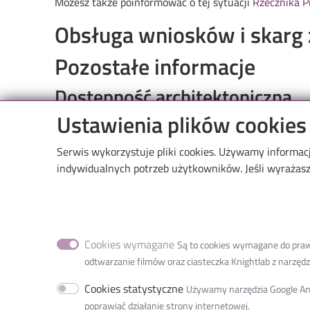
Możesz także poinformować o tej sytuacji
Rzecznika 
Obsługa wniosków i skarg 
Pozostałe informacje
Dostępność architektoniczna
Ustawienia plików cookies
Serwis wykorzystuje pliki cookies. Używamy informac
indywidualnych potrzeb użytkowników. Jeśli wyrażasz 
Cookies wymagane
Są to cookies wymagane do prawid
International Faculty of Engineering
odtwarzanie filmów oraz ciasteczka Knightlab z narzędzia
36 Zwirki Street
Cookies statystyczne
Używamy narzędzia Google Anal
90-539 Lodz, Poland
poprawiać działanie strony internetowej.