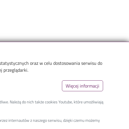
 statystycznych oraz w celu dostosowania serwisu do
 przeglądarki.
Więcej informacji
Linki_second
GDPR
arch
Privacy policy
liwe. Należą do nich także cookies Youtube, które umożliwiają
Accessibility statement
a przez internautów z naszego serwisu, dzięki czemu możemy