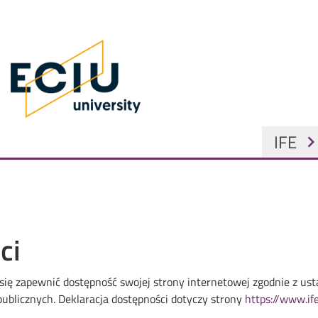
Skip to main content
 Home
GŁÓW
IFE
chevron_ri
ci
się zapewnić dostępność swojej
strony internetowej
zgodnie z ust
publicznych. Deklaracja dostępności dotyczy strony
https://www.ife