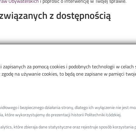
Praw Obywatelskich
i poprosić o interwencję w Twojej sprawie.
związanych z dostępnością
ji zapisanych za pomocą cookies i podobnych technologii w celach
zgodę na używanie cookies, to będą one zapisane w pamięci twojej
Menu
Library of TUL
The Excellence Initiative–Rese
łowego i bezpiecznego działania strony, dlatego ich wyłączenie nie jest moż
University
, które wykorzystujemy do prezentacji historii Politechniki Łódzkiej.
ytics, które zbieraja dane statystyczne oraz rejestruje sposób korzystani