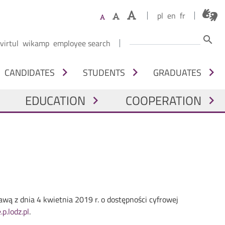
pl
en
fr
Search
search
Górne menu
virtul
wikamp
employee search
NAWIGACJA Z PODZIAŁEM NA OSOBY
chevron_right
chevron_right
chevron_right
CANDIDATES
STUDENTS
GRADUATES
NA NAWIGACJA
EDUCATION
COOPERATION
ght
chevron_right
chevron_right
awą z dnia 4 kwietnia 2019 r. o dostępności cyfrowej
.p.lodz.pl
.