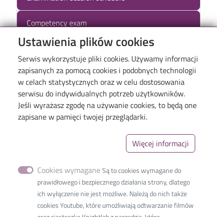
Competency exam
Ustawienia plików cookies
Serwis wykorzystuje pliki cookies. Używamy informacji
zapisanych za pomocą cookies i podobnych technologii
w celach statystycznych oraz w celu dostosowania
serwisu do indywidualnych potrzeb użytkowników.
Jeśli wyrażasz zgodę na używanie cookies, to będą one
Menu
Library of TUL
zapisane w pamięci twojej przeglądarki.
The Excellence Initiative–Research University
Więcej informacji
Linki_second
GDPR
Privacy policy
Cookies wymagane
Są to cookies wymagane do
Accessibility statement
prawidłowego i bezpiecznego działania strony, dlatego
ich wyłączenie nie jest możliwe. Należą do nich także
cookies Youtube, które umożliwiają odtwarzanie filmów
oraz ciasteczka Knightlab z narzędzia, które