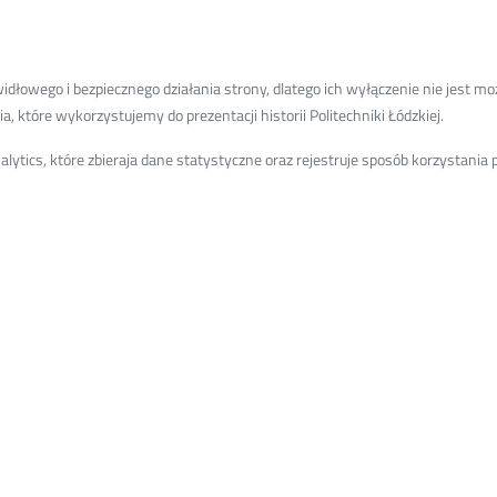
oski Group, several students
actical projects carried out
łowego i bezpiecznego działania strony, dlatego ich wyłączenie nie jest moż
to work on innovative
, które wykorzystujemy do prezentacji historii Politechniki Łódzkiej.
 management. This is an
ed during studies in real
ytics, które zbieraja dane statystyczne oraz rejestruje sposób korzystani
follow similar initiatives
 cooperation not only
rs to future careers in the
te you to contact the office
 as to visit our Partner's