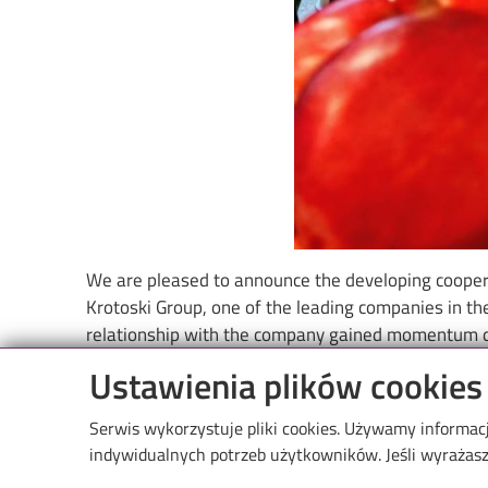
We are pleased to announce the developing cooper
Krotoski Group, one of the leading companies in th
relationship with the company gained momentum d
the "Day with Companies," where representatives of
Ustawienia plików cookies
participated, presenting their projects and sharing
community. Details of this event can be found on 
Serwis wykorzystuje pliki cookies. Używamy informac
indywidualnych potrzeb użytkowników. Jeśli wyrażasz 
https://www.krotoski.com/blog/aktualnosci/grupa-