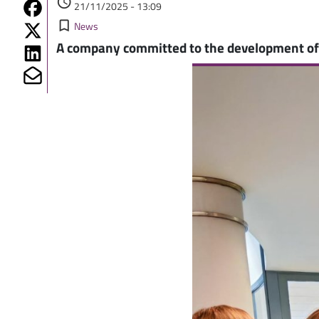
access_time
Share on Fb
21/11/2025 - 13:09
Kategorie
Share on Twitter
bookmark_border
News
A company committed to the development of
Share on Linkedin
Image
Share on Mailto