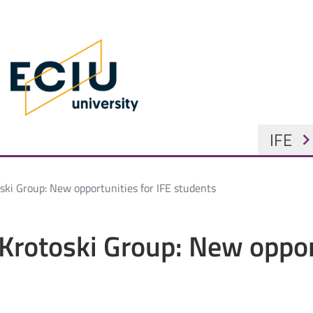
Skip to main content
 Home
GŁÓW
IFE
chevron_ri
ski Group: New opportunities for IFE students
Krotoski Group: New opport