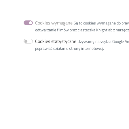
biznesowych-ife-politechniki-lodzkiej-102
Thanks to the courtesy and commitment of the Krot
have been given the opportunity to participate in pr
Cookies wymagane
Są to cookies wymagane do prawid
by the company. Two of them will have the chance 
odtwarzanie filmów oraz ciasteczka Knightlab z narzędzia
initiatives, gaining valuable experience in quality
excellent opportunity to apply the knowledge acquir
Cookies statystyczne
Używamy narzędzia Google Anal
market conditions. We encourage all IFE students to 
poprawiać działanie strony internetowej.
and actively participate in networking events. Such
enriches our internship portfolio but also opens doo
dynamic business sector. For any questions, we invi
for international cooperation and promotion, as well
website:
https://www.krotoski.com/