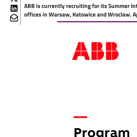
ABB is currently recruiting for its Summer I
Share on Linkedin
offices in Warsaw, Katowice and Wroclaw. Ap
Share on Mailto
Image