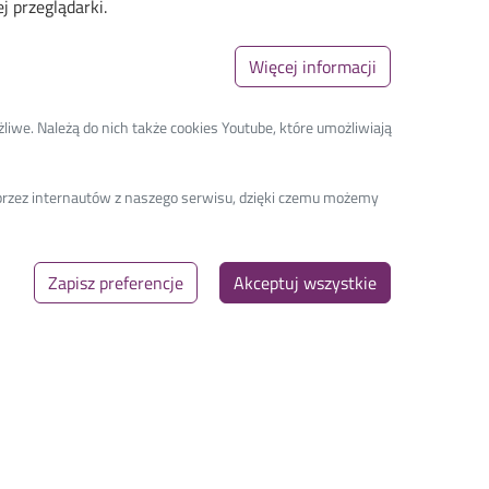
 przeglądarki.
Więcej informacji
liwe. Należą do nich także cookies Youtube, które umożliwiają
a przez internautów z naszego serwisu, dzięki czemu możemy
Zapisz preferencje
Akceptuj wszystkie
Linki_second
GDPR
arch
Privacy policy
Accessibility statement