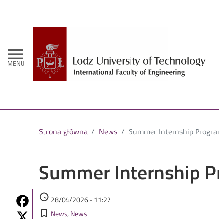
-
menu
MENU
Strona główna
News
Summer Internship Progra
Summer Internship P
Authored on
access_time
Share on Fb
28/04/2026 - 11:22
Kategorie
Share on Twitter
bookmark_border
News
News