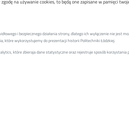
zgodę na używanie cookies, to będą one zapisane w pamięci twojej
e:
łowego i bezpiecznego działania strony, dlatego ich wyłączenie nie jest moż
, które wykorzystujemy do prezentacji historii Politechniki Łódzkiej.
ytics, które zbieraja dane statystyczne oraz rejestruje sposób korzystani
Menu
Library of TUL
The Excellence Initiative–Rese
University