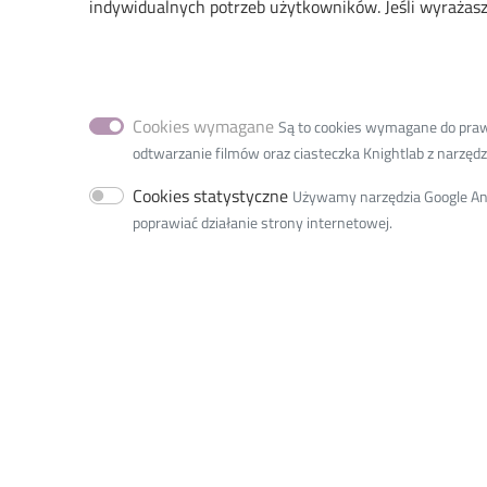
indywidualnych potrzeb użytkowników. Jeśli wyrażasz 
All current job postings are available on the websit
https://careers.abb/poland/pl/search-results?
keywords=program%20praktyk%20letnich
Cookies wymagane
Są to cookies wymagane do prawid
odtwarzanie filmów oraz ciasteczka Knightlab z narzędzia
Cookies statystyczne
Używamy narzędzia Google Anal
poprawiać działanie strony internetowej.
International Faculty of Engineering
36 Zwirki Street
90-539 Lodz, Poland
tel.: +48 42 638 38 00