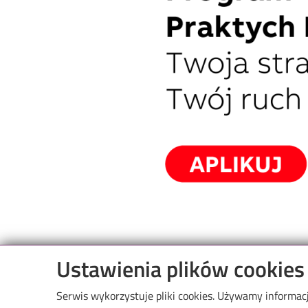
Ustawienia plików cookies
General information about the Summer Internship 
website:
Serwis wykorzystuje pliki cookies. Używamy informac
https://careers.abb/poland/pl/students/summer-in