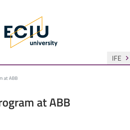
Skip to main content
 Home
GŁÓW
IFE
chevron_ri
m at ABB
rogram at ABB