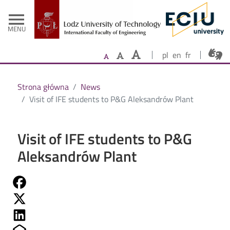
- Home
Skip to main content
menu
MENU
pl
en
fr
Strona główna
News
Visit of IFE students to P&G Aleksandrów Plant
Visit of IFE students to P&G
Aleksandrów Plant
Share on Fb
Share on Twitter
Share on Linkedin
Share on Mailto