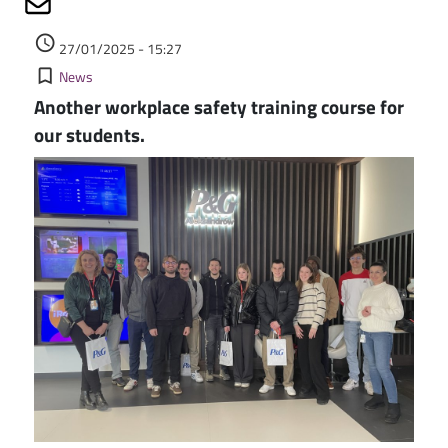
Authored on
access_time
27/01/2025 - 15:27
Kategorie
bookmark_border
News
Another workplace safety training course for
our students.
Image