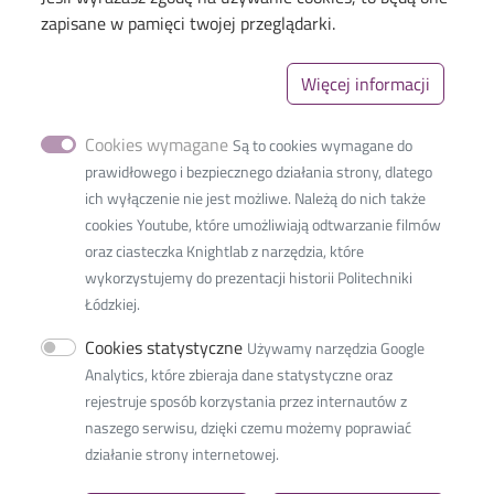
zapisane w pamięci twojej przeglądarki.
Menu
Library of TUL
The Excellence Initiative–Research University
Więcej informacji
Linki_second
GDPR
Cookies wymagane
Są to cookies wymagane do
Privacy policy
prawidłowego i bezpiecznego działania strony, dlatego
Accessibility statement
ich wyłączenie nie jest możliwe. Należą do nich także
cookies Youtube, które umożliwiają odtwarzanie filmów
oraz ciasteczka Knightlab z narzędzia, które
wykorzystujemy do prezentacji historii Politechniki
Łódzkiej.
International Faculty of
Engineering
Cookies statystyczne
Używamy narzędzia Google
36 Zwirki Street
Analytics, które zbieraja dane statystyczne oraz
90-539 Lodz, Poland
rejestruje sposób korzystania przez internautów z
tel.: +48 42 638 38 00
naszego serwisu, dzięki czemu możemy poprawiać
e-mail:
ifestudents@info.p.lodz.pl
działanie strony internetowej.
NIP:
727 002 18 95