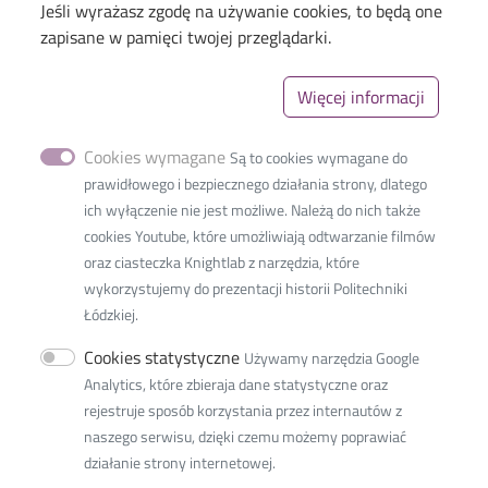
Jeśli wyrażasz zgodę na używanie cookies, to będą one
Menu
Library of TUL
zapisane w pamięci twojej przeglądarki.
The Excellence Initiative–Research University
Więcej informacji
Linki_second
GDPR
Privacy policy
Cookies wymagane
Są to cookies wymagane do
Accessibility statement
prawidłowego i bezpiecznego działania strony, dlatego
ich wyłączenie nie jest możliwe. Należą do nich także
cookies Youtube, które umożliwiają odtwarzanie filmów
oraz ciasteczka Knightlab z narzędzia, które
wykorzystujemy do prezentacji historii Politechniki
International Faculty of
Łódzkiej.
Engineering
Cookies statystyczne
Używamy narzędzia Google
36 Zwirki Street
Analytics, które zbieraja dane statystyczne oraz
90-539 Lodz, Poland
rejestruje sposób korzystania przez internautów z
tel.: +48 42 638 38 00
naszego serwisu, dzięki czemu możemy poprawiać
e-mail:
ifestudents@info.p.lodz.pl
działanie strony internetowej.
NIP:
727 002 18 95