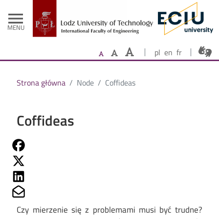
- Home
Skip to main content
menu
MENU
pl
en
fr
Strona główna
Node
Coffideas
Coffideas
Share on Fb
Share on Twitter
Share on Linkedin
Share on Mailto
Czy mierzenie się z problemami musi być trudne?